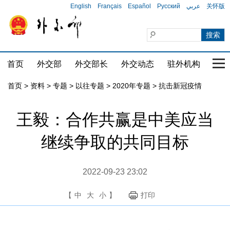
English
Français
Español
Русский
عربي
关怀版
首页
外交部
外交部长
外交动态
驻外机构
国家
首页
>
资料
>
专题
>
以往专题
>
2020年专题
>
抗击新冠疫情
王毅：合作共赢是中美应当
继续争取的共同目标
2022-09-23 23:02
【
中
大
小
】
打印