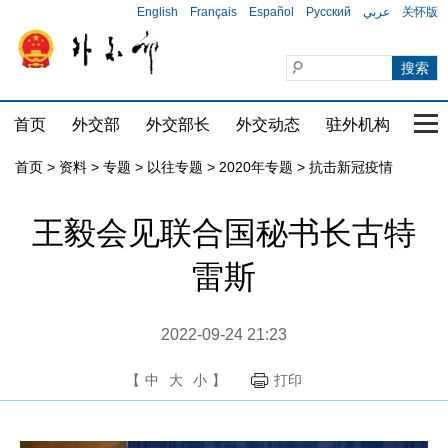
English
Français
Español
Русский
عربي
关怀版
首页
外交部
外交部长
外交动态
驻外机构
国家
首页
>
资料
>
专题
>
以往专题
>
2020年专题
>
抗击新冠疫情
王毅会见联合国秘书长古特
雷斯
2022-09-24 21:23
【
中
大
小
】
打印