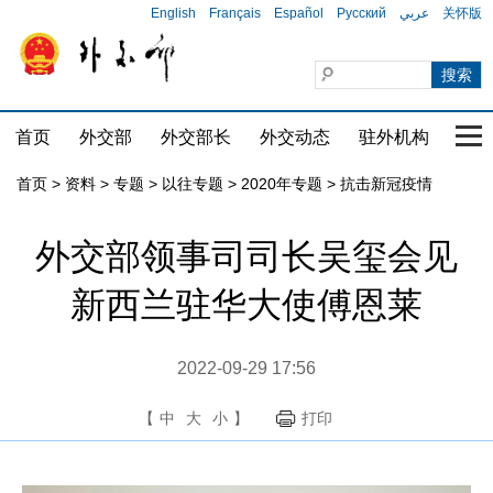
English
Français
Español
Русский
عربي
关怀版
首页
外交部
外交部长
外交动态
驻外机构
国家
首页
>
资料
>
专题
>
以往专题
>
2020年专题
>
抗击新冠疫情
外交部领事司司长吴玺会见
新西兰驻华大使傅恩莱
2022-09-29 17:56
【
中
大
小
】
打印