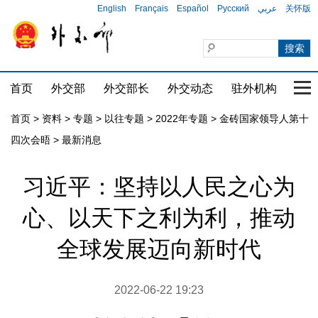
English
Français
Español
Русский
عربي
关怀版
首页
外交部
外交部长
外交动态
驻外机构
国家
首页
>
资料
>
专题
>
以往专题
>
2022年专题
>
金砖国家领导人第十
四次会晤
>
最新消息
习近平：坚持以人民之心为
心、以天下之利为利，推动
全球发展迈向新时代
2022-06-22 19:23