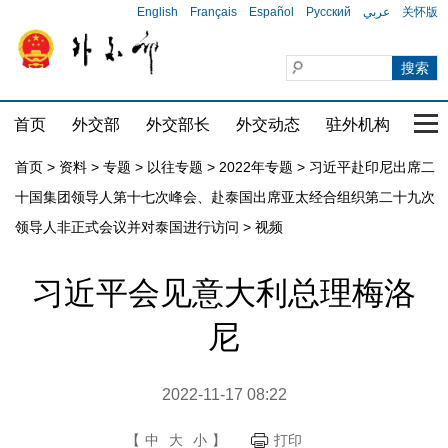
English
Français
Español
Русский
عربي
关怀版
首页
外交部
外交部长
外交动态
驻外机构
国家
首页
>
资料
>
专题
>
以往专题
>
2022年专题
>
习近平赴印尼出席二
十国集团领导人第十七次峰会、赴泰国出席亚太经合组织第二十九次
领导人非正式会议并对泰国进行访问
>
视频
习近平会见意大利总理梅洛
尼
2022-11-17 08:22
【
中
大
小
】
打印