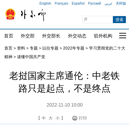
English
Français
Español
Русский
عربي
关怀版
首页
外交部
外交部长
外交动态
驻外机构
国家
首页
>
资料
>
专题
>
以往专题
>
2022年专题
>
学习贯彻党的二十大
精神
>
读懂中国共产党
老挝国家主席通伦：中老铁
路只是起点，不是终点
2022-11-10 10:00
【
中
大
小
】
打印