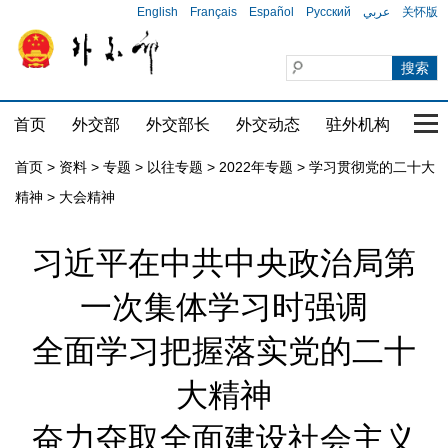
English
Français
Español
Русский
عربي
关怀版
首页
外交部
外交部长
外交动态
驻外机构
国家
首页
>
资料
>
专题
>
以往专题
>
2022年专题
>
学习贯彻党的二十大
精神
>
大会精神
习近平在中共中央政治局第
一次集体学习时强调
全面学习把握落实党的二十
大精神
奋力夺取全面建设社会主义