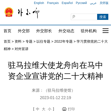
English
Français
Español
Русский
عربي
关怀版
首页
外交部
外交部长
外交动态
驻外机构
国家
首页
>
资料
>
专题
>
以往专题
>
2022年专题
>
学习贯彻党的二十大
精神
>
对外宣讲
驻马拉维大使龙舟向在马中
资企业宣讲党的二十大精神
来源：（驻马拉维使馆）
2023-01-12 22:19
【
中
大
小
】
打印