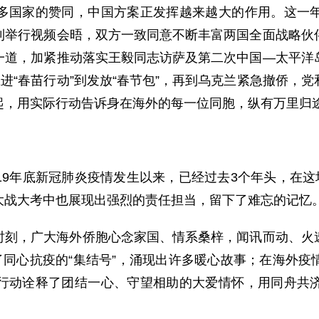
多国家的赞同，中国方案正发挥越来越大的作用。这一
利举行视频会晤，双方一致同意不断丰富两国全面战略伙
一道，加紧推动落实王毅同志访萨及第二次中国—太平洋
推进“春苗行动”到发放“春节包”，再到乌克兰紧急撤侨，
起，用实际行动告诉身在海外的每一位同胞，纵有万里归
2019年底新冠肺炎疫情发生以来，已经过去3个年头，在
大战大考中也展现出强烈的责任担当，留下了难忘的记忆
时刻，广大海外侨胞心念家国、情系桑梓，闻讯而动、火
了同心抗疫的“集结号”，涌现出许多暖心故事；在海外
行动诠释了团结一心、守望相助的大爱情怀，用同舟共