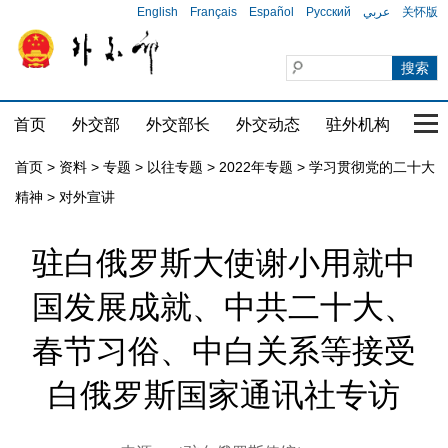
English
Français
Español
Русский
عربي
关怀版
首页
外交部
外交部长
外交动态
驻外机构
国家
首页
>
资料
>
专题
>
以往专题
>
2022年专题
>
学习贯彻党的二十大
精神
>
对外宣讲
驻白俄罗斯大使谢小用就中
国发展成就、中共二十大、
春节习俗、中白关系等接受
白俄罗斯国家通讯社专访