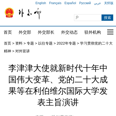
English
Français
Español
Русский
عربي
关怀版
首页
外交部
外交部长
外交动态
驻外机构
国家
首页
>
资料
>
专题
>
以往专题
>
2022年专题
>
学习贯彻党的二十大
精神
>
对外宣讲
李津津大使就新时代十年中
国伟大变革、党的二十大成
果等在利伯维尔国际大学发
表主旨演讲