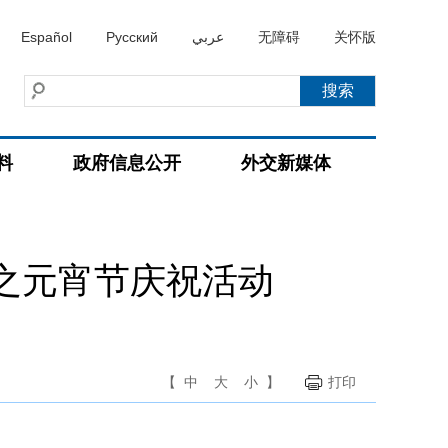
Español
Русский
عربي
无障碍
关怀版
料
政府信息公开
外交新媒体
之元宵节庆祝活动
【
中
大
小
】
打印