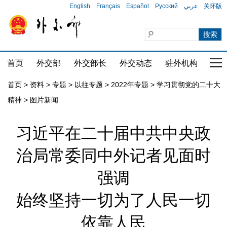
English
Français
Español
Русский
عربي
关怀版
首页
外交部
外交部长
外交动态
驻外机构
国家
首页
>
资料
>
专题
>
以往专题
>
2022年专题
>
学习贯彻党的二十大
精神
>
图片新闻
习近平在二十届中共中央政
治局常委同中外记者见面时
强调
始终坚持一切为了人民一切
依靠人民