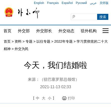
English
Français
Español
Русский
عربي
关怀版
首页
外交部
外交部长
外交动态
驻外机构
国家
首页
>
资料
>
专题
>
以往专题
>
2022年专题
>
学习贯彻党的二十大
精神
>
外交为民
今天，我们结婚啦
来源：（驻巴塞罗那总领馆）
2021-11-13 02:33
【
中
大
小
】
打印