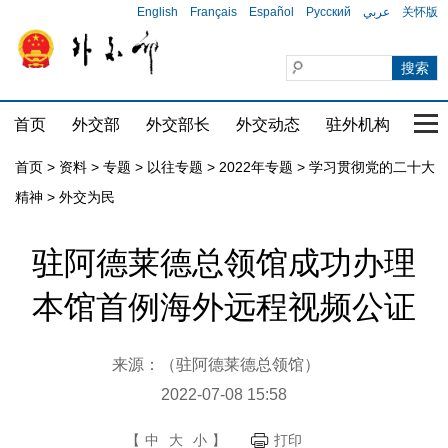
English
Français
Español
Русский
عربي
关怀版
首页
外交部
外交部长
外交动态
驻外机构
国家
首页
>
资料
>
专题
>
以往专题
>
2022年专题
>
学习贯彻党的二十大
精神
>
外交为民
驻阿德莱德总领馆成功办理
本馆首例海外远程视频公证
来源：（驻阿德莱德总领馆）
2022-07-08 15:58
【
中
大
小
】
打印