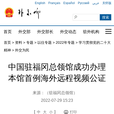
English
Français
Español
Русский
عربي
关怀版
首页
外交部
外交部长
外交动态
驻外机构
国家
首页
>
资料
>
专题
>
以往专题
>
2022年专题
>
学习贯彻党的二十大
精神
>
外交为民
中国驻福冈总领馆成功办理
本馆首例海外远程视频公证
来源：（驻福冈总领馆）
2022-07-29 15:23
【
中
大
小
】
打印