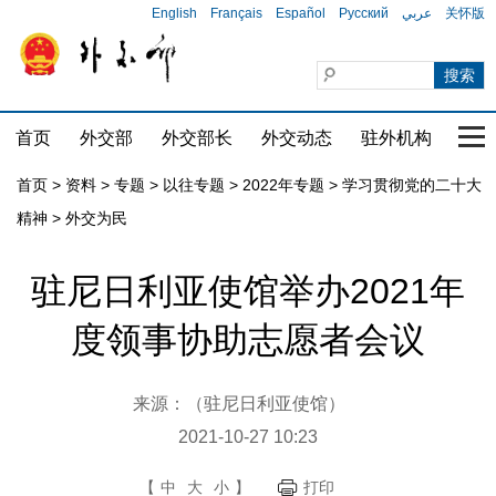
English
Français
Español
Русский
عربي
关怀版
首页
外交部
外交部长
外交动态
驻外机构
国家
首页
>
资料
>
专题
>
以往专题
>
2022年专题
>
学习贯彻党的二十大
精神
>
外交为民
驻尼日利亚使馆举办2021年
度领事协助志愿者会议
来源：（驻尼日利亚使馆）
2021-10-27 10:23
【
中
大
小
】
打印