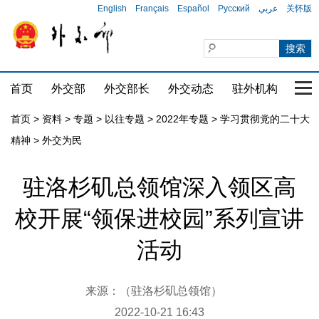
English
Français
Español
Русский
عربي
关怀版
首页
外交部
外交部长
外交动态
驻外机构
国家
首页
>
资料
>
专题
>
以往专题
>
2022年专题
>
学习贯彻党的二十大
精神
>
外交为民
驻洛杉矶总领馆深入领区高
校开展“领保进校园”系列宣讲
活动
来源：（驻洛杉矶总领馆）
2022-10-21 16:43