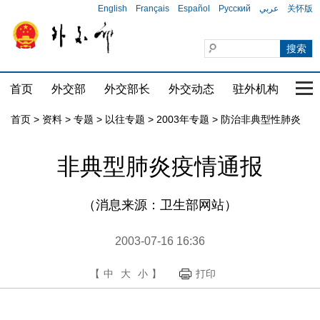
English
Français
Español
Русский
عربي
关怀版
首页
外交部
外交部长
外交动态
驻外机构
国家
首页
>
资料
>
专题
>
以往专题
>
2003年专题
>
防治非典型性肺炎
非典型肺炎疫情通报
（消息来源：卫生部网站）
2003-07-16 16:36
【
中
大
小
】
打印