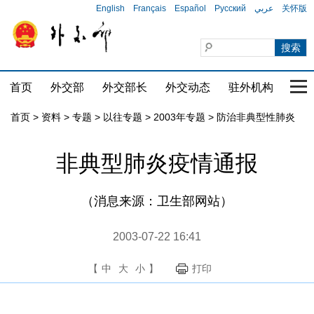
English
Français
Español
Русский
عربي
关怀版
首页
外交部
外交部长
外交动态
驻外机构
国家
首页
>
资料
>
专题
>
以往专题
>
2003年专题
>
防治非典型性肺炎
非典型肺炎疫情通报
（消息来源：卫生部网站）
2003-07-22 16:41
【
中
大
小
】
打印