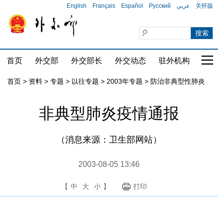
English
Français
Español
Русский
عربي
关怀版
首页
外交部
外交部长
外交动态
驻外机构
国家
首页
>
资料
>
专题
>
以往专题
>
2003年专题
>
防治非典型性肺炎
非典型肺炎疫情通报
（消息来源：卫生部网站）
2003-08-05 13:46
【
中
大
小
】
打印