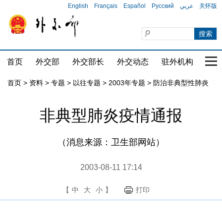
English
Français
Español
Русский
عربي
关怀版
首页
外交部
外交部长
外交动态
驻外机构
国家
首页
>
资料
>
专题
>
以往专题
>
2003年专题
>
防治非典型性肺炎
非典型肺炎疫情通报
（消息来源：卫生部网站）
2003-08-11 17:14
【
中
大
小
】
打印