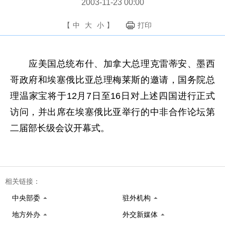
2003-11-23 00:00
【
中
大
小
】
打印
应美国总统布什、加拿大总理克雷蒂安、墨西
哥政府和埃塞俄比亚总理梅莱斯的邀请，国务院总
理温家宝将于
12
月
7
日至
16
日对上述四国进行正式
访问，并出席在埃塞俄比亚举行的中非合作论坛第
二届部长级会议开幕式。
相关链接：
中央部委
驻外机构
地方外办
外交新媒体