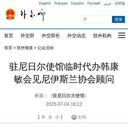
English
Français
Español
Русский
عربي
关怀版
首页
外交部
外交部长
外交动态
驻外机构
国家
首页
>
驻外报道
>
公众活动
驻尼日尔使馆临时代办韩康
敏会见尼伊斯兰协会顾问
来源：（
驻尼日尔大使馆
）
2025-07-04 16:12
【
中
大
小
】
打印