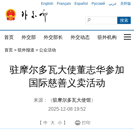
English
Français
Español
Русский
عربي
关怀版
首页
外交部
外交部长
外交动态
驻外机构
国家
首页
>
驻外报道
>
公众活动
驻摩尔多瓦大使董志华参加
国际慈善义卖活动
来源：（
驻摩尔多瓦大使馆
）
2025-12-08 19:52
【
中
大
小
】
打印