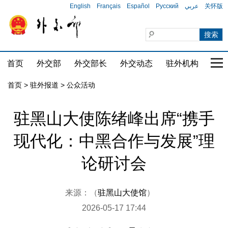
English
Français
Español
Русский
عربي
关怀版
首页
外交部
外交部长
外交动态
驻外机构
国家
首页
>
驻外报道
>
公众活动
驻黑山大使陈绪峰出席“携手
现代化：中黑合作与发展”理
论研讨会
来源：（
驻黑山大使馆
）
2026-05-17 17:44