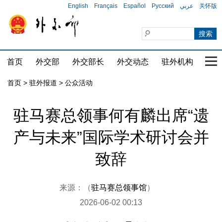
English
Français
Español
Русский
عربي
关怀版
首页
外交部
外交部长
外交动态
驻外机构
国家
首页
>
驻外报道
>
公众活动
驻马赛总领事何有麟出席“遗
产与未来”国际学术研讨会并
致辞
来源：（
驻马赛总领事馆
）
2026-06-02 00:13