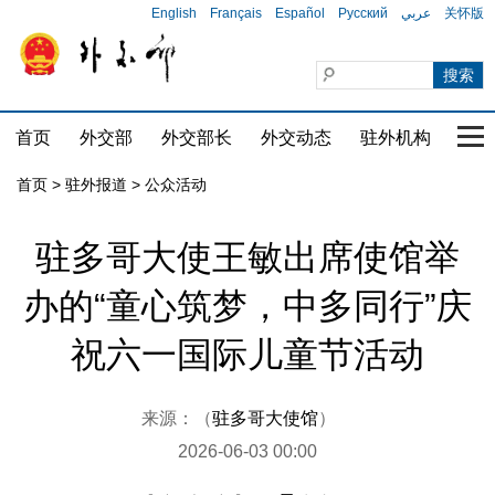
English
Français
Español
Русский
عربي
关怀版
首页
外交部
外交部长
外交动态
驻外机构
国家
首页
>
驻外报道
>
公众活动
驻多哥大使王敏出席使馆举
办的“童心筑梦，中多同行”庆
祝六一国际儿童节活动
来源：（
驻多哥大使馆
）
2026-06-03 00:00