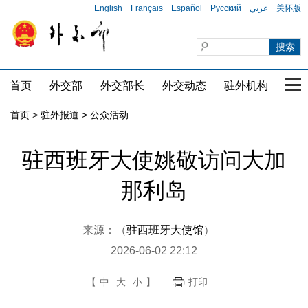
English
Français
Español
Русский
عربي
关怀版
首页
外交部
外交部长
外交动态
驻外机构
国家
首页
>
驻外报道
>
公众活动
驻西班牙大使姚敬访问大加
那利岛
来源：（
驻西班牙大使馆
）
2026-06-02 22:12
【
中
大
小
】
打印