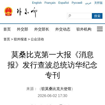
English
Français
Español
Русский
عربي
关怀版
首页
外交部
外交部长
外交动态
驻外机构
国家
首页
>
驻外报道
>
公众活动
莫桑比克第一大报《消息
报》发行查波总统访华纪念
专刊
来源：（
驻莫桑比克大使馆
）
2026-06-02 17:30