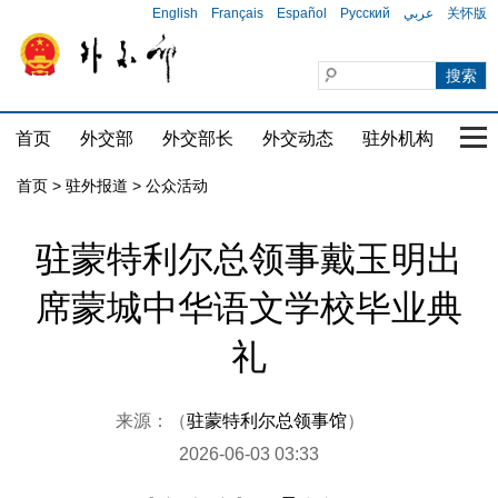
English
Français
Español
Русский
عربي
关怀版
首页
外交部
外交部长
外交动态
驻外机构
国家
首页
>
驻外报道
>
公众活动
驻蒙特利尔总领事戴玉明出
席蒙城中华语文学校毕业典
礼
来源：（
驻蒙特利尔总领事馆
）
2026-06-03 03:33