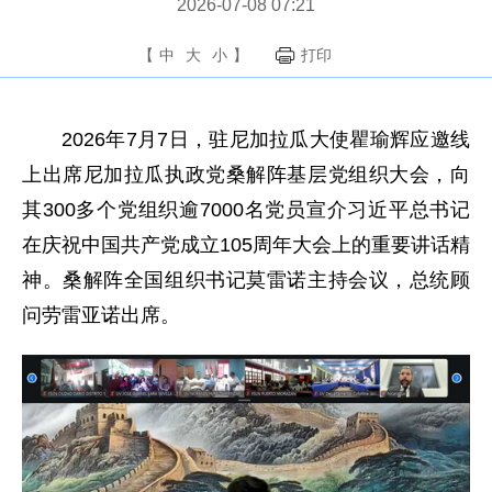
2026-07-08 07:21
【
中
大
小
】
打印
2026年7月7日，驻尼加拉瓜大使瞿瑜辉应邀线
上出席尼加拉瓜执政党桑解阵基层党组织大会，向
其300多个党组织逾7000名党员宣介习近平总书记
在庆祝中国共产党成立105周年大会上的重要讲话精
神。桑解阵全国组织书记莫雷诺主持会议，总统顾
问劳雷亚诺出席。