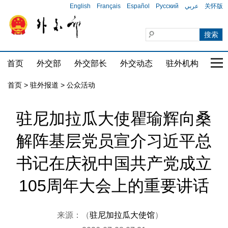
English
Français
Español
Русский
عربي
关怀版
首页
外交部
外交部长
外交动态
驻外机构
国家
首页
>
驻外报道
>
公众活动
驻尼加拉瓜大使瞿瑜辉向桑
解阵基层党员宣介习近平总
书记在庆祝中国共产党成立
105周年大会上的重要讲话
来源：（
驻尼加拉瓜大使馆
）