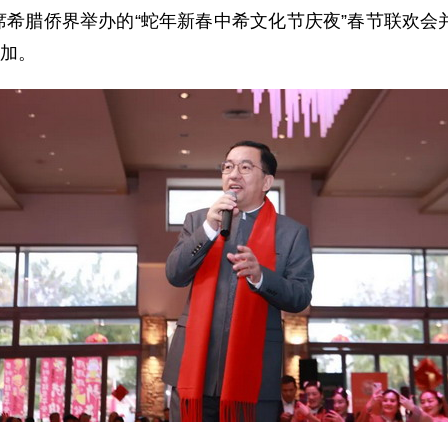
遒出席希腊侨界举办的“蛇年新春中希文化节庆夜”春节联欢
参加。