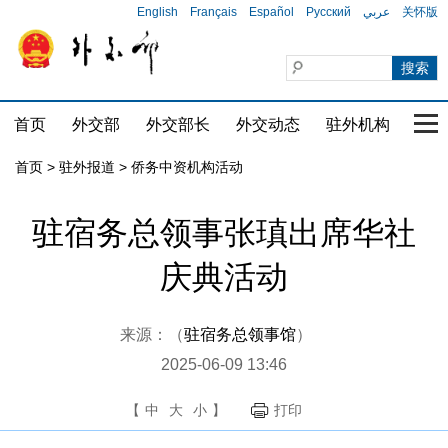
English
Français
Español
Русский
عربي
关怀版
首页
外交部
外交部长
外交动态
驻外机构
国家
首页
>
驻外报道
>
侨务中资机构活动
驻宿务总领事张瑱出席华社
庆典活动
来源：（
驻宿务总领事馆
）
2025-06-09 13:46
【
中
大
小
】
打印