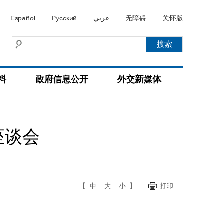
Español
Русский
عربي
无障碍
关怀版
料
政府信息公开
外交新媒体
座谈会
【
中
大
小
】
打印