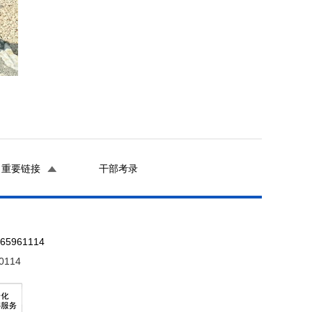
重要链接
干部考录
961114
0114