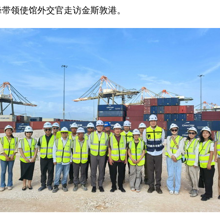
锦峰带领使馆外交官走访金斯敦港。