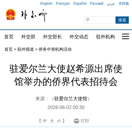
English
Français
Español
Русский
عربي
关怀版
首页
外交部
外交部长
外交动态
驻外机构
国家
首页
>
驻外报道
>
侨务中资机构活动
驻爱尔兰大使赵希源出席使
馆举办的侨界代表招待会
来源：（
驻爱尔兰大使馆
）
2026-06-02 00:30
【
中
大
小
】
打印