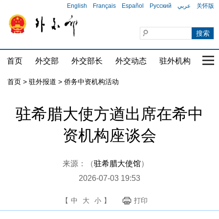
English
Français
Español
Русский
عربي
关怀版
首页
外交部
外交部长
外交动态
驻外机构
国家
首页
>
驻外报道
>
侨务中资机构活动
驻希腊大使方遒出席在希中
资机构座谈会
来源：（
驻希腊大使馆
）
2026-07-03 19:53
【
中
大
小
】
打印