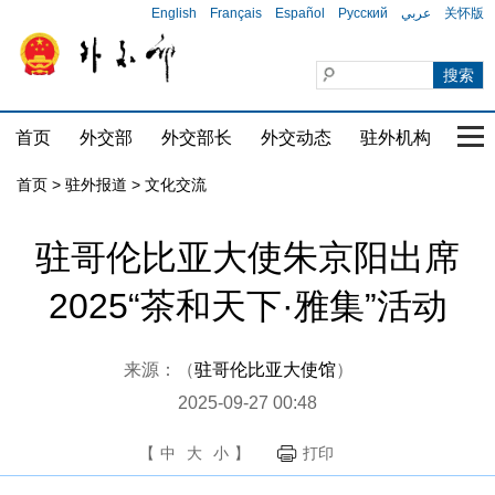
English
Français
Español
Русский
عربي
关怀版
首页
外交部
外交部长
外交动态
驻外机构
国家
首页
>
驻外报道
>
文化交流
驻哥伦比亚大使朱京阳出席
2025“茶和天下·雅集”活动
来源：（
驻哥伦比亚大使馆
）
2025-09-27 00:48
【
中
大
小
】
打印