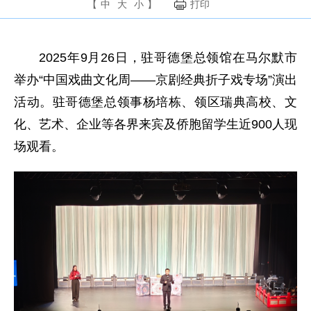
【
中
大
小
】
打印
2025年9月26日，驻哥德堡总领馆在马尔默市
举办“中国戏曲文化周——京剧经典折子戏专场”演出
活动。驻哥德堡总领事杨培栋、领区瑞典高校、文
化、艺术、企业等各界来宾及侨胞留学生近900人现
场观看。