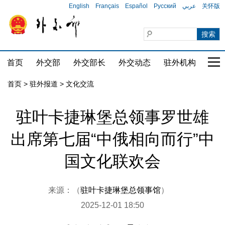
English
Français
Español
Русский
عربي
关怀版
首页
外交部
外交部长
外交动态
驻外机构
国家
首页
>
驻外报道
>
文化交流
驻叶卡捷琳堡总领事罗世雄
出席第七届“中俄相向而行”中
国文化联欢会
来源：（
驻叶卡捷琳堡总领事馆
）
2025-12-01 18:50