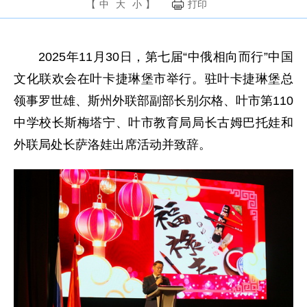
【
中
大
小
】
打印
2025年11月30日，第七届“中俄相向而行”中国
文化联欢会在叶卡捷琳堡市举行。驻叶卡捷琳堡总
领事罗世雄、斯州外联部副部长别尔格、叶市第110
中学校长斯梅塔宁、叶市教育局局长古姆巴托娃和
外联局处长萨洛娃出席活动并致辞。