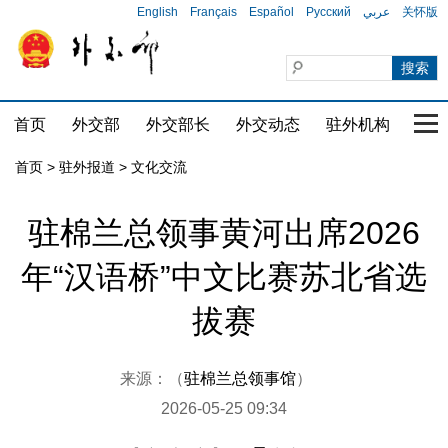
English
Français
Español
Русский
عربي
关怀版
首页
外交部
外交部长
外交动态
驻外机构
国家
首页
>
驻外报道
>
文化交流
驻棉兰总领事黄河出席2026
年“汉语桥”中文比赛苏北省选
拔赛
来源：（
驻棉兰总领事馆
）
2026-05-25 09:34