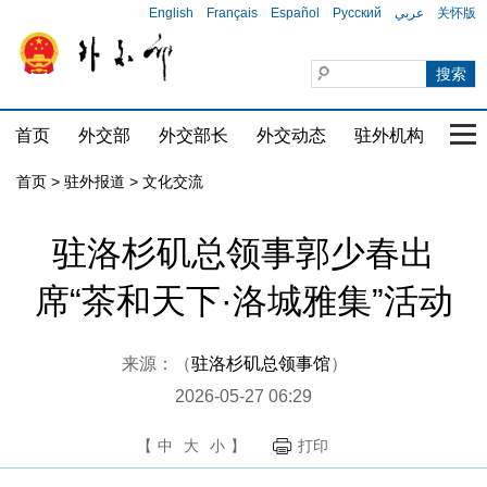
English
Français
Español
Русский
عربي
关怀版
首页
外交部
外交部长
外交动态
驻外机构
国家
首页
>
驻外报道
>
文化交流
驻洛杉矶总领事郭少春出
席“茶和天下·洛城雅集”活动
来源：（
驻洛杉矶总领事馆
）
2026-05-27 06:29
【
中
大
小
】
打印