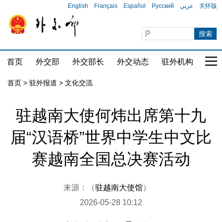
English
Français
Español
Русский
عربي
关怀版
首页
外交部
外交部长
外交动态
驻外机构
国家
首页
>
驻外报道
>
文化交流
驻越南大使何炜出席第十九
届“汉语桥”世界中学生中文比
赛越南全国总决赛活动
来源：（
驻越南大使馆
）
2026-05-28 10:12