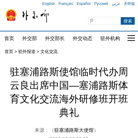
English
Français
Español
Русский
عربي
关怀版
首页
外交部
外交部长
外交动态
驻外机构
国家
首页
>
驻外报道
>
文化交流
驻塞浦路斯使馆临时代办周
云良出席中国—塞浦路斯体
育文化交流海外研修班开班
典礼
来源：（
驻塞浦路斯大使馆
）