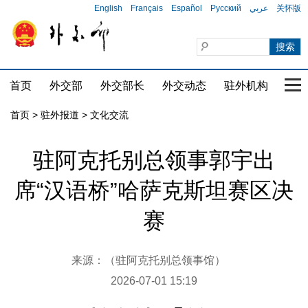
English
Français
Español
Русский
عربي
关怀版
首页
外交部
外交部长
外交动态
驻外机构
国家
首页
>
驻外报道
>
文化交流
驻阿克托别总领事郭宇出
席“汉语桥”哈萨克斯坦赛区决
赛
来源：（驻阿克托别总领事馆）
2026-07-01 15:19