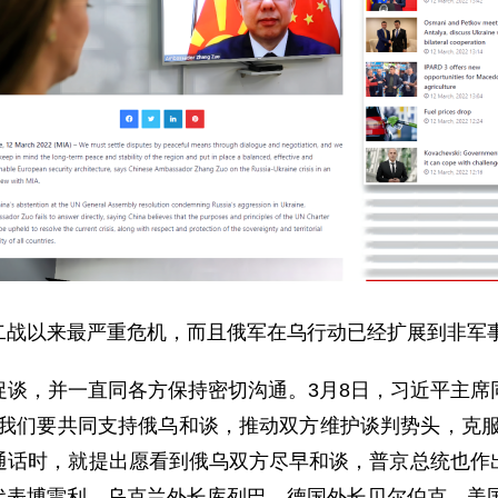
二战以来最严重危机，而且俄军在乌行动已经扩展到非军
促谈，并一直同各方保持密切沟通。3月8日，习近平主席
“我们要共同支持俄乌和谈，推动双方维护谈判势头，克服
通话时，就提出愿看到俄乌双方尽早和谈，普京总统也作
代表博雷利、乌克兰外长库列巴、德国外长贝尔伯克、美