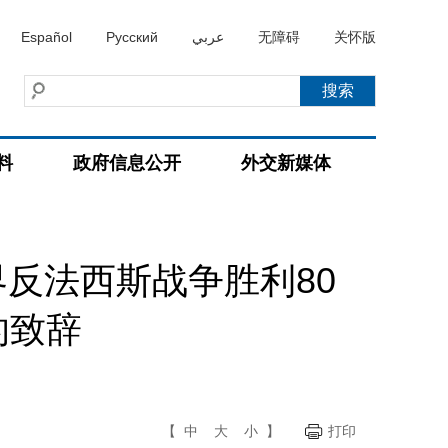
Español
Русский
عربي
无障碍
关怀版
料
政府信息公开
外交新媒体
反法西斯战争胜利80
的致辞
【
中
大
小
】
打印