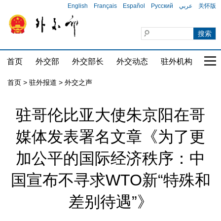
English
Français
Español
Русский
عربي
关怀版
首页
外交部
外交部长
外交动态
驻外机构
国家
首页
>
驻外报道
>
外交之声
驻哥伦比亚大使朱京阳在哥
媒体发表署名文章《为了更
加公平的国际经济秩序：中
国宣布不寻求WTO新“特殊和
差别待遇”》