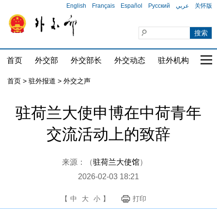
English
Français
Español
Русский
عربي
关怀版
首页
外交部
外交部长
外交动态
驻外机构
国家
首页
>
驻外报道
>
外交之声
驻荷兰大使申博在中荷青年
交流活动上的致辞
来源：（
驻荷兰大使馆
）
2026-02-03 18:21
【
中
大
小
】
打印